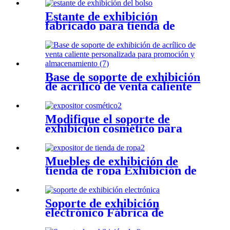
Estante de exhibición
fabricado para tienda de
zapatos al por menor tienda
de bolsos al por menor
Base de soporte de exhibición
de acrílico de venta caliente
personalizada para
promoción y almacenamiento
Modifique el soporte de
exhibición cosmético para
requisitos particulares,
componga el estante de
exhibición del piso del bursh
Muebles de exhibición de
tienda de ropa Exhibición de
ropa comercial Muebles de
boutique Estante de ropa de
metal dorado para venta al
Soporte de exhibición
por menor
electrónico Fábrica de
soporte de exhibición de