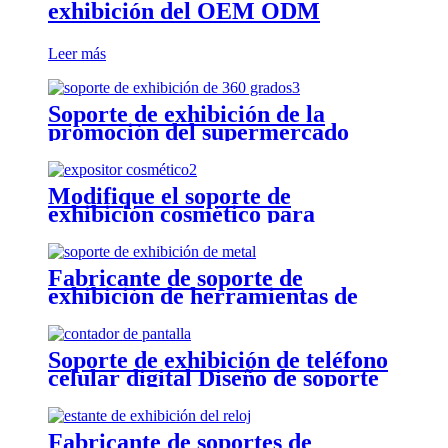
exhibición del OEM ODM
Leer más
Soporte de exhibición de la
promoción del supermercado
Modifique el soporte de
exhibición cosmético para
requisitos particulares, componga
el estante de exhibición del piso
del bursh
Fabricante de soporte de
exhibición de herramientas de
soporte de exhibición de
supermercado de metal por
encargo
Soporte de exhibición de teléfono
celular digital Diseño de soporte
de exhibición
Fabricante de soportes de