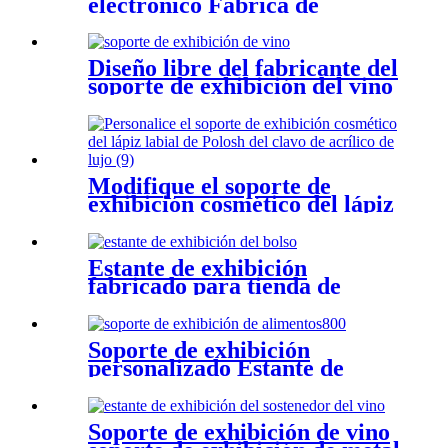
electrónico Fábrica de
soporte de exhibición de
China
Diseño libre del fabricante del
soporte de exhibición del vino
de la personalización
Modifique el soporte de
exhibición cosmético del lápiz
labial de Polosh del clavo de
acrílico de lujo para
requisitos particulares
Estante de exhibición
fabricado para tienda de
zapatos al por menor tienda
de bolsos al por menor
Soporte de exhibición
personalizado Estante de
exhibición de alimentos
Soporte de exhibición de
acrílico
Soporte de exhibición de vino