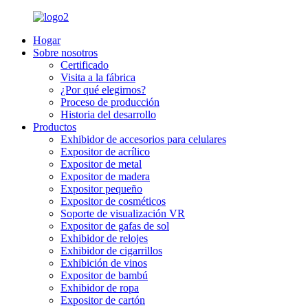
Hogar
Sobre nosotros
Certificado
Visita a la fábrica
¿Por qué elegirnos?
Proceso de producción
Historia del desarrollo
Productos
Exhibidor de accesorios para celulares
Expositor de acrílico
Expositor de metal
Expositor de madera
Expositor pequeño
Expositor de cosméticos
Soporte de visualización VR
Expositor de gafas de sol
Exhibidor de relojes
Exhibidor de cigarrillos
Exhibición de vinos
Expositor de bambú
Exhibidor de ropa
Expositor de cartón