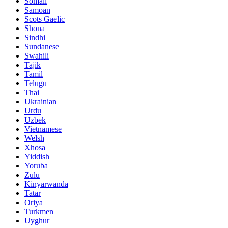
Somali
Samoan
Scots Gaelic
Shona
Sindhi
Sundanese
Swahili
Tajik
Tamil
Telugu
Thai
Ukrainian
Urdu
Uzbek
Vietnamese
Welsh
Xhosa
Yiddish
Yoruba
Zulu
Kinyarwanda
Tatar
Oriya
Turkmen
Uyghur