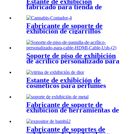
Estante de exhibición
fabricado para tienda de
zapatos al por menor tienda
de bolsos al por menor
Fabricante de soporte de
exhibición de cigarrillos
Vitrina de promoción de
cigarrillos OEM y ODM
Soporte de piso de exhibición
de acrílico personalizado para
cable USB de cable HDMI
Estante de exhibición de
cosméticos para perfumes
Fabricante de soporte de
exhibición de herramientas de
soporte de exhibición de
supermercado de metal por
encargo
Fabricante de soportes de